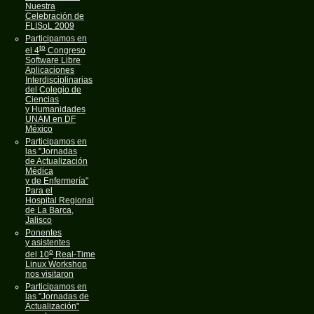
Nuestra
Celebración de
FLISoL 2009
Participamos en
to
el 4
Congreso
Software Libre
Aplicaciones
Interdisciplinarias
del Colegio de
Ciencias
y Humanidades
UNAM en DF
México
Participamos en
las "Jornadas
de Actualización
Médica
y de Enfermería"
Para el
Hospital Regional
de La Barca,
Jalisco
Ponentes
y asistentes
o
del 10
Real-Time
Linux Workshop
nos visitaron
Participamos en
las "Jornadas de
Actualización"