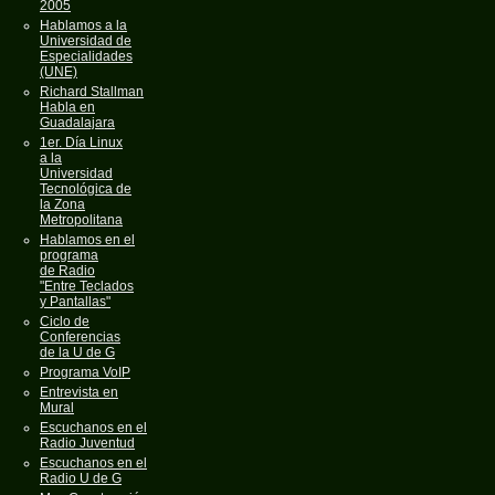
2005
Hablamos a la
Universidad de
Especialidades
(UNE)
Richard Stallman
Habla en
Guadalajara
1er. Día Linux
a la
Universidad
Tecnológica de
la Zona
Metropolitana
Hablamos en el
programa
de Radio
"Entre Teclados
y Pantallas"
Ciclo de
Conferencias
de la U de G
Programa VoIP
Entrevista en
Mural
Escuchanos en el
Radio Juventud
Escuchanos en el
Radio U de G