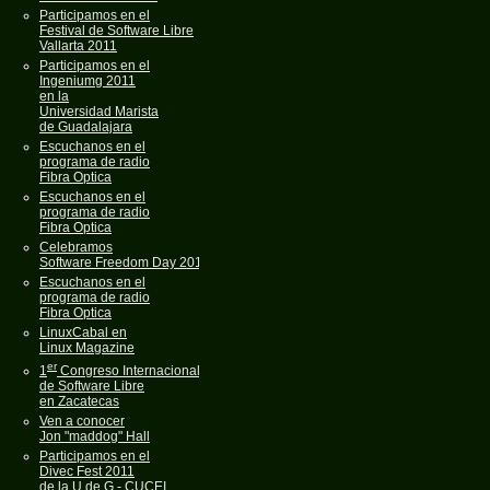
Participamos en el
Festival de Software Libre
Vallarta 2011
Participamos en el
Ingeniumg 2011
en la
Universidad Marista
de Guadalajara
Escuchanos en el
programa de radio
Fibra Optica
Escuchanos en el
programa de radio
Fibra Optica
Celebramos
Software Freedom Day 2011
Escuchanos en el
programa de radio
Fibra Optica
LinuxCabal en
Linux Magazine
er
1
Congreso Internacional
de Software Libre
en Zacatecas
Ven a conocer
Jon "maddog" Hall
Participamos en el
Divec Fest 2011
de la U de G - CUCEI