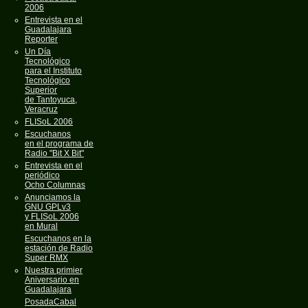
2006
Entrevista en el
Guadalajara
Reporter
Un Día
Tecnológico
para el Instituto
Tecnológico
Superior
de Tantoyuca,
Veracruz
FLISoL 2006
Escuchanos
en el programa de
Radio "Bit X Bit"
Entrevista en el
periódico
Ocho Columnas
Anunciamos la
GNU GPLv3
y FLISoL 2006
en Mural
Escuchanos en la
estación de Radio
Super RMX
Nuestra primier
Aniversario en
Guadalajara
PosadaCabal