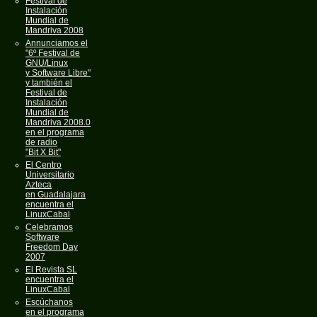
Festival de
Instalación
Mundial de
Mandriva 2008
Annunciamos el
"6º Festival de
GNU/Linux
y Software Libre"
y también el
Festival de
Instalación
Mundial de
Mandriva 2008.0
en el programa
de radio
"Bit X Bit"
El Centro
Universitario
Azteca
en Guadalajara
encuentra el
LinuxCabal
Celebramos
Software
Freedom Day
2007
El Revista SL
encuentra el
LinuxCabal
Escúchanos
en el programa