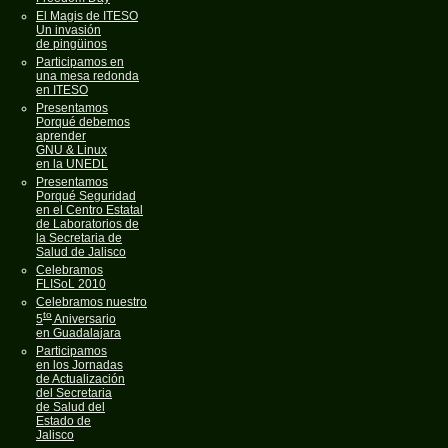
El Magis de ITESO
Un invasión
de pingüinos
Participamos en
una mesa redonda
en ITESO
Presentamos
Porqué debemos
aprender
GNU & Linux
en la UNEDL
Presentamos
Porqué Seguridad
en el Centro Estatal
de Laboratorios de
la Secretaria de
Salud de Jalisco
Celebramos
FLISoL 2010
Celebramos nuestro
to
5
Aniversario
en Guadalajara
Participamos
en los Jornadas
de Actualización
del Secretaria
de Salud del
Estado de
Jalisco