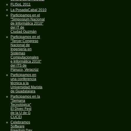
FLISoL 2011
La PosadaCabal 2010
Participamos en el
"Simposium Nacional
de Informática 2010"
del IT de
Ciudad Guzmán
Participamos en el
"Tercer Congreso
Nacional de
Ingeniería en
Sistemas
Computacionales
e Informática 2010"
del ITS de
Pánuco, Veracrúz
Participamos en
una conferencia
técnica a la
Universidad Marista
de Guadalajara
Participamos en la
"Semana
Tecnológica"
El Divec Fest
de la U de G
CUCEI
Celebramos
Software
Freedom Day