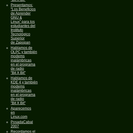
Presentamos:
"Los Beneficios
de Aprender
GNU &
Linux" para los
estudiantes del
Instituto
Tecnológico
Superior
de Zapopan
Hablamos de
OLPC y también
modems
inalámbricas
en el programa
de radio
"Bit X Bit"
Hablamos de
KDE 4 y también
modems
inalámbricas
en el programa
de radio
"Bit X Bit"
Aparecemos
en
Linux.com
PosadaCabal
2007
Recordamos el