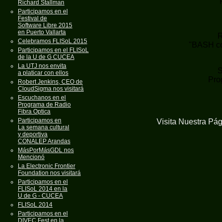
Richard Stallman
Participamos en el
Festival de
Software Libre 2015
en Puerto Vallarta
R
Celebramos FLISoL 2015
"BASH co
Participamos en el FLISoL
de la U de G CUCEA
La UTJ nos envita
S
a platicar con ellos
Pro
Robert Jenkins, CEO de
CloudSigma nos visitará
Escuchanos en el
Programa de Radio
Fibra Optica
Participamos en
Visita Nuestra Pá
La semana cultural
y deportiva
CONALEP Arandas
MásPorMásGDL nos
Mencionó
La Electronic Frontier
Foundation nos visitará
Participamos en el
FLISoL 2014 en la
U de G - CUCEA
FLISoL 2014
Participamos en el
DIVEC Fest en la