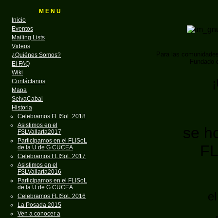
M E N Ú
Inicio
Eventos
Mailing Lists
Videos
Para las comunidade
¿Quiénes Somos?
Fundado e
El FAQ
Wiki
¡
Contáctanos
Mapa
SelvaCabal
Historia
Celebramos FLISoL 2018
Asistimos en el
se ho
FSLVallarta2017
Participamos en el FLISoL
FL
de la U de G CUCEA
Celebramos FLISoL 2017
Asistimos en el
FSLVallarta2016
Participamos en el FLISoL
de la U de G CUCEA
e
Celebramos FLISoL 2016
La Posada 2015
Ven a conocer a