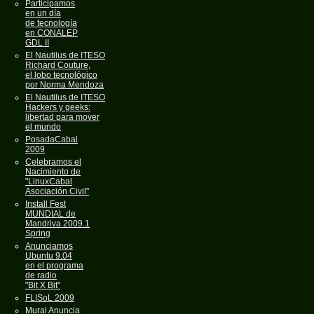
Participamos
en un día
de tecnología
en CONALEP
GDL II
El Nautilus de ITESO
Richard Couture,
el lobo tecnológico
por Norma Mendoza
El Nautilus de ITESO
Hackers y geeks:
libertad para mover
el mundo
PosadaCabal
2009
Celebramos el
Nacimiento de
"LinuxCabal
Asociación Civil"
Install Fest
MUNDIAL de
Mandriva 2009.1
Spring
Anunciamos
Ubuntu 9.04
en el programa
de radio
"Bit X Bit"
FLISoL 2009
Mural Anuncia