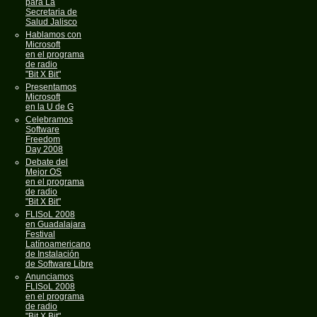
para La
Secretaria de
Salud Jalisco
Hablamos con
Microsoft
en el programa
de radio
"Bit X Bit"
Presentamos
Microsoft
en la U de G
Celebramos
Software
Freedom
Day 2008
Debate del
Mejor OS
en el programa
de radio
"Bit X Bit"
FLISoL 2008
en Guadalajara
Festival
Latínoamericano
de Instalación
de Software Libre
Anunciamos
FLISoL 2008
en el programa
de radio
"Bit X Bit"