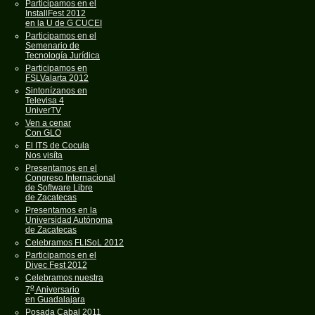
Participamos en el
InstallFest 2012
en la U de G CUCEI
Participamos en el
Semenario de
Tecnología Jurídica
Participamos en
FSLValarta 2012
Sintonízanos en
Televisa 4
UniverTV
Ven a cenar
Con GLO
El ITS de Cocula
Nos visíta
Presentamos en el
Congreso Internacional
de Software Libre
de Zacatecas
Presentamos en la
Universidad Autónoma
de Zacatecas
Celebramos FLISoL 2012
Participamos en el
Divec Fest 2012
Celebramos nuestra
o
7
Aniversario
en Guadalajara
Posada Cabal 2011