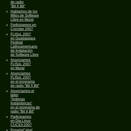
de radio
"Bit X Bit"
Hablamos de los
Mitos de Software
Libre en Mural
Participamos en
Concibe 2007
FLISoL 2007
en Guadalajara
Festival
Latínoamericano
de Instalación
de Software Libre
Anunciamos
FLISoL 2007
en Mural
Anunciamos
FLISoL 2007
en el programa
de radio "Bit X Bit"
Anunciamos el
taller
"Antenas
Inalámbricas"
en el programa de
radio "Bit X Bit"
Participamos
en Dia Linux
CUCEA 2007
PosadaCabal