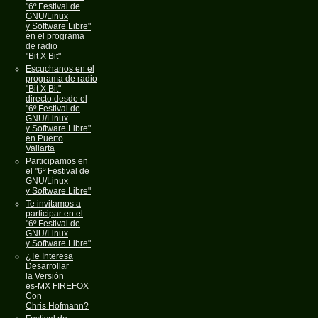
"6º Festival de
GNU/Linux
y Software Libre"
en el programa
de radio
"Bit X Bit"
Escuchanos en el
programa de radio
"Bit X Bit"
directo desde el
"6º Festival de
GNU/Linux
y Software Libre"
en Puerto
Vallarta
Participamos en
el "6º Festival de
GNU/Linux
y Software Libre"
Te invitamos a
participar en el
"6º Festival de
GNU/Linux
y Software Libre"
¿Te Interesa
Desarrollar
la Versión
es-MX FIREFOX
Con
Chris Hofmann?