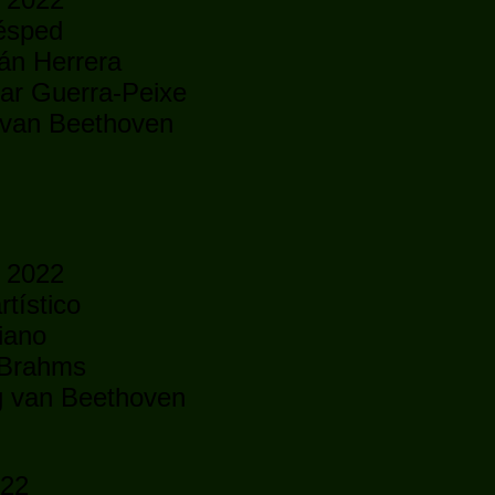
uésped
ián Herrera
sar Guerra-Peixe
g van Beethoven
l 2022
rtístico
iano
 Brahms
ig van Beethoven
022