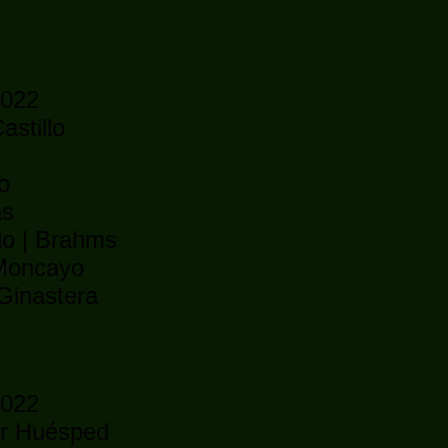
2022
astillo
n
o
as
llo | Brahms
 Moncayo
 Ginastera
2022
or Huésped