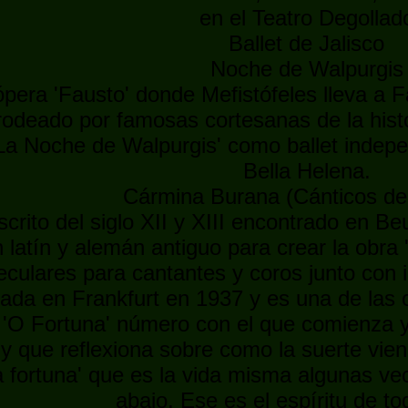
en el Teatro Degollad
Ballet de Jalisco
Noche de Walpurgis
 ópera 'Fausto' donde Mefistófeles lleva a F
odeado por famosas cortesanas de la histo
La Noche de Walpurgis' como ballet indepen
Bella Helena.
Cármina Burana (Cánticos de
rito del siglo XII y XIII encontrado en Be
n latín y alemán antiguo para crear la obra
eculares para cantantes y coros junto con
ada en Frankfurt en 1937 y es una de las 
 'O Fortuna' número con el que comienza y
 y que reflexiona sobre como la suerte vie
a fortuna' que es la vida misma algunas vec
abajo. Ese es el espíritu de to