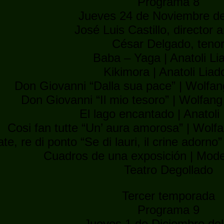
Programa 8
Jueves 24 de Noviembre de
José Luis Castillo, director ar
César Delgado, teno
Baba – Yaga | Anatoli Li
Kikimora | Anatoli Liad
Don Giovanni “Dalla sua pace” | Wolf
Don Giovanni “Il mio tesoro” | Wolfa
El lago encantado | Anatoli
Cosi fan tutte “Un’ aura amorosa” | Wol
ate, re di ponto “Se di lauri, il crine ado
Cuadros de una exposición | Mod
Teatro Degollado
Tercer temporada
Programa 9
Jueves 1 de Diciembre de