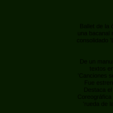
Ballet de la
una bacanal r
consolidado '
De un manusc
textos e
'Canciones s
Fue estren
Destaca el
Coreográfica
'rueda de l