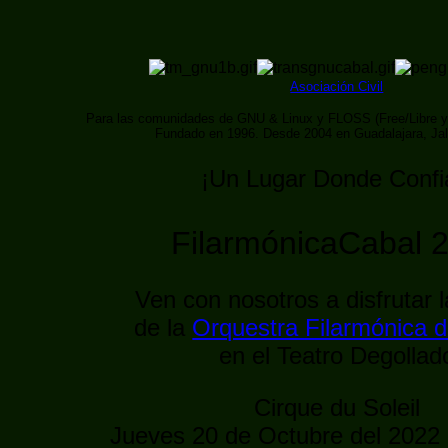
Asociación Civil
Para las comunidades de GNU & Linux y FLOSS (Free/Libre y
Fundado en 1996. Desde 2004 en Guadalajara, Ja
¡Un Lugar Donde Confi
FilarmónicaCabal 
Ven con nosotros a disfrutar 
de la
Orquestra Filarmónica d
en el Teatro Degollad
Cirque du Soleil
Jueves 20 de Octubre del 2022 