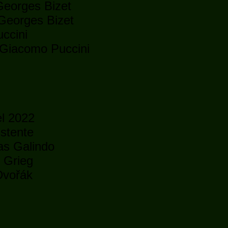
 Georges Bizet
Georges Bizet
ccini
 Giacomo Puccini
l 2022
istente
as Galindo
 Grieg
Dvořák