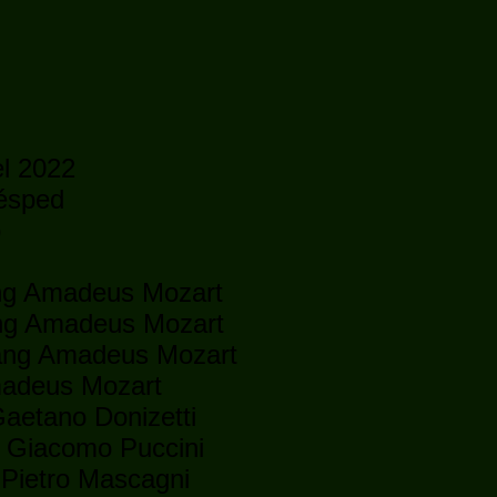
l 2022
uésped
o
ang Amadeus Mozart
gang Amadeus Mozart
fgang Amadeus Mozart
Amadeus Mozart
 Gaetano Donizetti
| Giacomo Puccini
 Pietro Mascagni