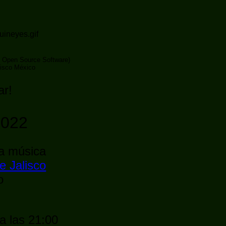
 Open Source Software)
lisco México
ar!
2022
la música
e Jalisco
o
a las 21:00