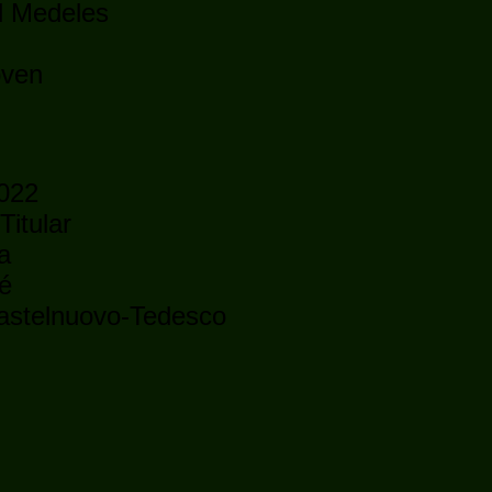
l Medeles
oven
2022
Titular
a
ré
Castelnuovo-Tedesco