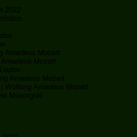
l 2022
tístico.
r
adov
ov
ang Amadeus Mozart
ng Amadeus Mozart
 Liadov
fang Amadeus Mozart
rno” | Wolfang Amadeus Mozart
est Músorgski
l 2022