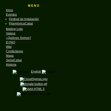
M E N Ú
Inicio
Eventos
Festival de Instalación
FilarmónicaCabal
Mailing Lists
Videos
¿Quiénes Somos?
El FAQ
Wiki
Contáctanos
Mapa
SelvaCabal
Historia
English