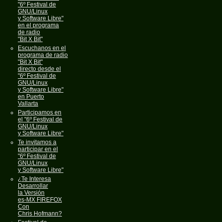
"6º Festival de
GNU/Linux
y Software Libre"
en el programa
de radio
"Bit X Bit"
Escuchanos en el
programa de radio
"Bit X Bit"
directo desde el
"6º Festival de
GNU/Linux
y Software Libre"
en Puerto
Vallarta
Participamos en
el "6º Festival de
GNU/Linux
y Software Libre"
Te invitamos a
participar en el
"6º Festival de
GNU/Linux
y Software Libre"
¿Te Interesa
Desarrollar
la Versión
es-MX FIREFOX
Con
Chris Hofmann?