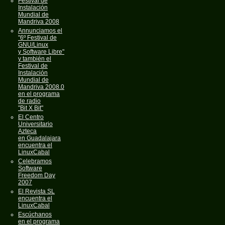
Festival de
Instalación
Mundial de
Mandriva 2008
Annunciamos el
"6º Festival de
GNU/Linux
y Software Libre"
y también el
Festival de
Instalación
Mundial de
Mandriva 2008.0
en el programa
de radio
"Bit X Bit"
El Centro
Universitario
Azteca
en Guadalajara
encuentra el
LinuxCabal
Celebramos
Software
Freedom Day
2007
El Revista SL
encuentra el
LinuxCabal
Escúchanos
en el programa