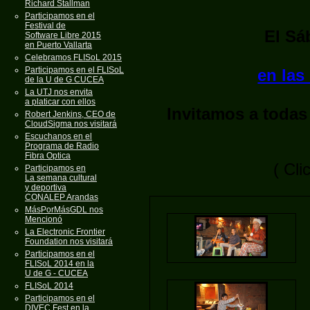
Richard Stallman
Participamos en el
Festival de
El Sá
Software Libre 2015
en Puerto Vallarta
Celebramos FLISoL 2015
Participamos en el FLISoL
en las
de la U de G CUCEA
La UTJ nos envita
a platicar con ellos
Invitamos a todas
Robert Jenkins, CEO de
CloudSigma nos visitará
Escuchanos en el
Programa de Radio
Fibra Optica
( Cli
Participamos en
La semana cultural
y deportiva
CONALEP Arandas
MásPorMásGDL nos
Mencionó
La Electronic Frontier
Foundation nos visitará
Participamos en el
FLISoL 2014 en la
U de G - CUCEA
FLISoL 2014
Participamos en el
DIVEC Fest en la