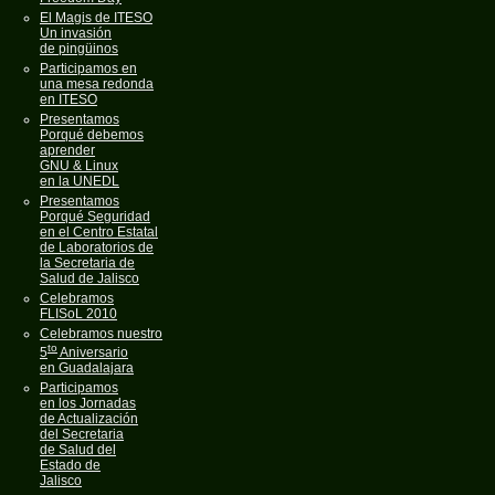
El Magis de ITESO
Un invasión
de pingüinos
Participamos en
una mesa redonda
en ITESO
Presentamos
Porqué debemos
aprender
GNU & Linux
en la UNEDL
Presentamos
Porqué Seguridad
en el Centro Estatal
de Laboratorios de
la Secretaria de
Salud de Jalisco
Celebramos
FLISoL 2010
Celebramos nuestro
to
5
Aniversario
en Guadalajara
Participamos
en los Jornadas
de Actualización
del Secretaria
de Salud del
Estado de
Jalisco