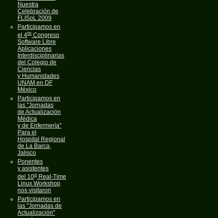
Nuestra
Celebración de
FLISoL 2009
Participamos en
to
el 4
Congreso
Software Libre
Aplicaciones
Interdisciplinarias
del Colegio de
Ciencias
y Humanidades
UNAM en DF
México
Participamos en
las "Jornadas
de Actualización
Médica
y de Enfermería"
Para el
Hospital Regional
de La Barca,
Jalisco
Ponentes
y asistentes
o
del 10
Real-Time
Linux Workshop
nos visitaron
Participamos en
las "Jornadas de
Actualización"