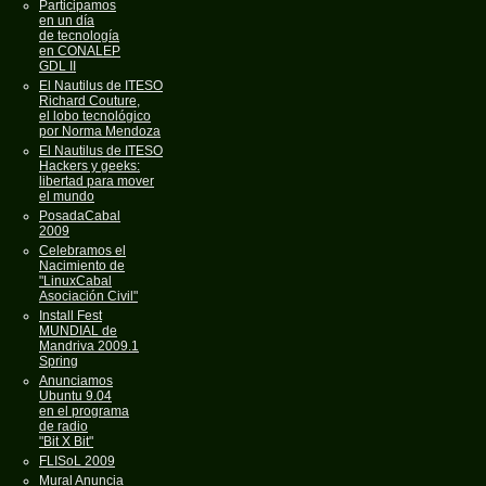
Participamos
en un día
de tecnología
en CONALEP
GDL II
El Nautilus de ITESO
Richard Couture,
el lobo tecnológico
por Norma Mendoza
El Nautilus de ITESO
Hackers y geeks:
libertad para mover
el mundo
PosadaCabal
2009
Celebramos el
Nacimiento de
"LinuxCabal
Asociación Civil"
Install Fest
MUNDIAL de
Mandriva 2009.1
Spring
Anunciamos
Ubuntu 9.04
en el programa
de radio
"Bit X Bit"
FLISoL 2009
Mural Anuncia