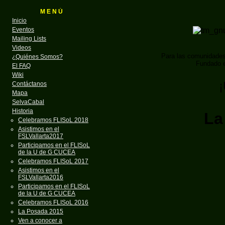
M E N Ú
Inicio
Eventos
Mailing Lists
Videos
Para las comunidade
¿Quiénes Somos?
Fundado e
El FAQ
Wiki
¡
Contáctanos
Mapa
SelvaCabal
Historia
La
Celebramos FLISoL 2018
Asistimos en el
FSLVallarta2017
Participamos en el FLISoL
de la U de G CUCEA
Celebramos FLISoL 2017
Asistimos en el
FSLVallarta2016
Participamos en el FLISoL
de la U de G CUCEA
Celebramos FLISoL 2016
La Posada 2015
Ven a conocer a