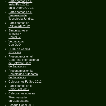
Participamos en el
InstallFest 2012
en la U de G CUCEI
Participamos en el
Semenario de
Tecnología Jurídica
Participamos en
FSLValarta 2012
Sintonízanos en
Televisa 4
UniverTV
Ven a cenar
Con GLO
El ITS de Cocula
Nos visíta
Presentamos en el
Congreso Internacional
de Software Libre
de Zacatecas
Presentamos en la
Universidad Autónoma
de Zacatecas
Celebramos FLISoL 2012
Participamos en el
Divec Fest 2012
Celebramos nuestra
o
7
Aniversario
en Guadalajara
Posada Cabal 2011