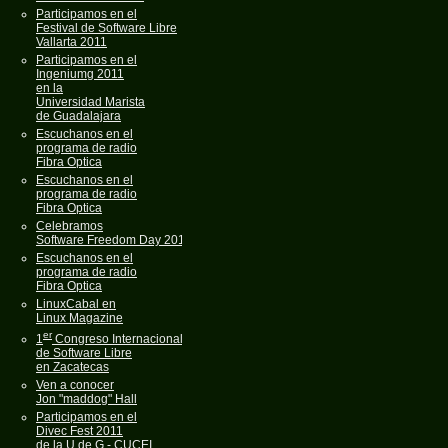
Participamos en el
Festival de Software Libre
Vallarta 2011
Participamos en el
Ingeniumg 2011
en la
Universidad Marista
de Guadalajara
Escuchanos en el
programa de radio
Fibra Optica
Escuchanos en el
programa de radio
Fibra Optica
Celebramos
Software Freedom Day 2011
Escuchanos en el
programa de radio
Fibra Optica
LinuxCabal en
Linux Magazine
er
1
Congreso Internacional
de Software Libre
en Zacatecas
Ven a conocer
Jon "maddog" Hall
Participamos en el
Divec Fest 2011
de la U de G - CUCEI