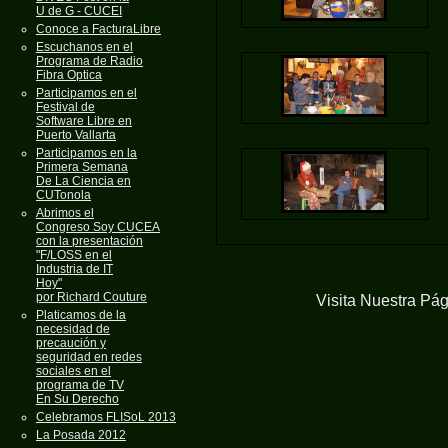
U de G - CUCEI
Conoce a FacturaLibre
Escuchanos en el
Programa de Radio
Fibra Optica
Participamos en el
Festival de
Software Libre en
Puerto Vallarta
Participamos en la
Primera Semana
De La Ciencia en
CUTonola
Abrimos el
Congreso Soy CUCEA
con la presentación
"F/LOSS en el
Industria de IT
Hoy"
por Richard Couture
Visita Nuestra Pá
Platicamos de la
necesidad de
precaución y
seguridad en redes
sociales en el
programa de TV
En Su Derecho
Celebramos FLISoL 2013
La Posada 2012