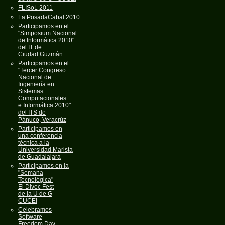
FLISoL 2011
La PosadaCabal 2010
Participamos en el
"Simposium Nacional
de Informática 2010"
del IT de
Ciudad Guzmán
Participamos en el
"Tercer Congreso
Nacional de
Ingeniería en
Sistemas
Computacionales
e Informática 2010"
del ITS de
Pánuco, Veracrúz
Participamos en
una conferencia
técnica a la
Universidad Marista
de Guadalajara
Participamos en la
"Semana
Tecnológica"
El Divec Fest
de la U de G
CUCEI
Celebramos
Software
Freedom Day