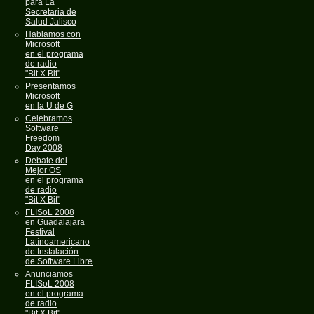
para La
Secretaria de
Salud Jalisco
Hablamos con
Microsoft
en el programa
de radio
"Bit X Bit"
Presentamos
Microsoft
en la U de G
Celebramos
Software
Freedom
Day 2008
Debate del
Mejor OS
en el programa
de radio
"Bit X Bit"
FLISoL 2008
en Guadalajara
Festival
Latínoamericano
de Instalación
de Software Libre
Anunciamos
FLISoL 2008
en el programa
de radio
"Bit X Bit"