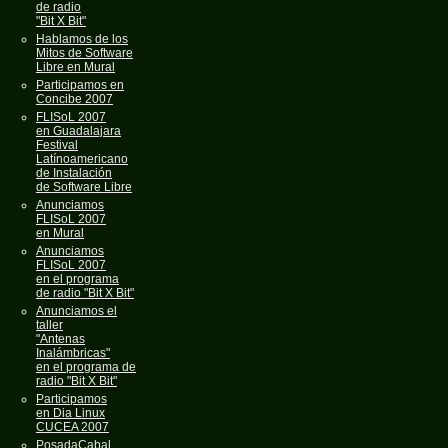
de radio
"Bit X Bit"
Hablamos de los
Mitos de Software
Libre en Mural
Participamos en
Concibe 2007
FLISoL 2007
en Guadalajara
Festival
Latínoamericano
de Instalación
de Software Libre
Anunciamos
FLISoL 2007
en Mural
Anunciamos
FLISoL 2007
en el programa
de radio "Bit X Bit"
Anunciamos el
taller
"Antenas
Inalámbricas"
en el programa de
radio "Bit X Bit"
Participamos
en Dia Linux
CUCEA 2007
PosadaCabal