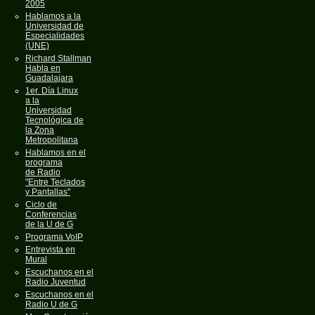
2005
Hablamos a la
Universidad de
Especialidades
(UNE)
Richard Stallman
Habla en
Guadalajara
1er. Día Linux
a la
Universidad
Tecnológica de
la Zona
Metropolitana
Hablamos en el
programa
de Radio
"Entre Teclados
y Pantallas"
Ciclo de
Conferencias
de la U de G
Programa VoIP
Entrevista en
Mural
Escuchanos en el
Radio Juventud
Escuchanos en el
Radio U de G