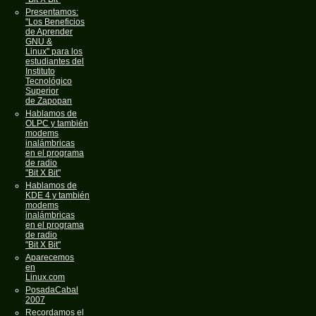
Presentamos:
"Los Beneficios
de Aprender
GNU &
Linux" para los
estudiantes del
Instituto
Tecnológico
Superior
de Zapopan
Hablamos de
OLPC y también
modems
inalámbricas
en el programa
de radio
"Bit X Bit"
Hablamos de
KDE 4 y también
modems
inalámbricas
en el programa
de radio
"Bit X Bit"
Aparecemos
en
Linux.com
PosadaCabal
2007
Recordamos el