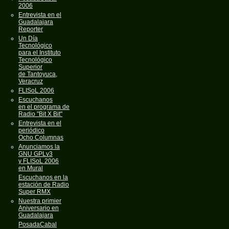
2006
Entrevista en el
Guadalajara
Reporter
Un Día
Tecnológico
para el Instituto
Tecnológico
Superior
de Tantoyuca,
Veracruz
FLISoL 2006
Escuchanos
en el programa de
Radio "Bit X Bit"
Entrevista en el
periódico
Ocho Columnas
Anunciamos la
GNU GPLv3
y FLISoL 2006
en Mural
Escuchanos en la
estación de Radio
Super RMX
Nuestra primier
Aniversario en
Guadalajara
PosadaCabal